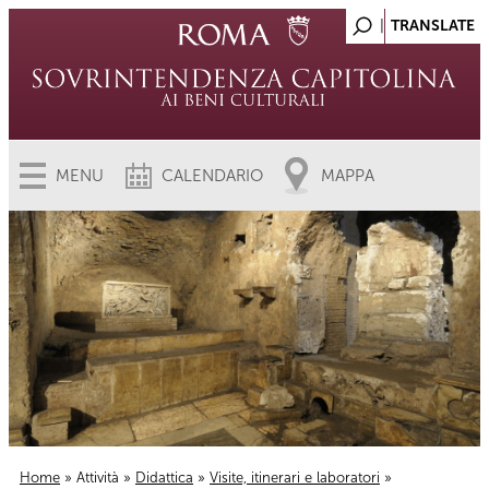
MENU
CALENDARIO
MAPPA
Home
»
Attività
»
Didattica
»
Visite, itinerari e laboratori
»