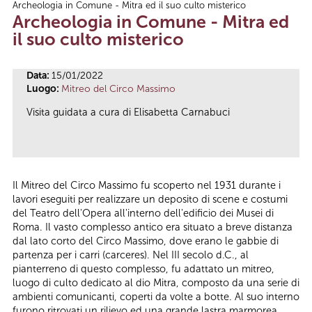
Archeologia in Comune - Mitra ed il suo culto misterico
Tu sei qui
Archeologia in Comune - Mitra ed
il suo culto misterico
Data:
15/01/2022
Luogo:
Mitreo del Circo Massimo
Visita guidata a cura di Elisabetta Carnabuci
Il Mitreo del Circo Massimo fu scoperto nel 1931 durante i
lavori eseguiti per realizzare un deposito di scene e costumi
del Teatro dell'Opera all'interno dell'edificio dei Musei di
Roma. Il vasto complesso antico era situato a breve distanza
dal lato corto del Circo Massimo, dove erano le gabbie di
partenza per i carri (carceres). Nel III secolo d.C., al
pianterreno di questo complesso, fu adattato un mitreo,
luogo di culto dedicato al dio Mitra, composto da una serie di
ambienti comunicanti, coperti da volte a botte. Al suo interno
furono ritrovati un rilievo ed una grande lastra marmorea