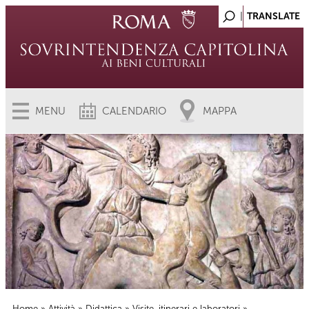
MENU
CALENDARIO
MAPPA
Home
»
Attività
»
Didattica
»
Visite, itinerari e laboratori
»