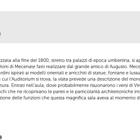
i
izzata alla fine del 1800, stretto tra palazzi di epoca umbertina, si 
i Horti di Mecenate fatti realizzare dal grande amico di Augusto. M
rdini ispirati ai modelli orientali e arricchiti di statue, fontane e lus
cui l’Auditorium si trova, la visita prevede una descrizione del mo
tura. Entrati nell’aula, dove probabilmente risuonarono i versi di Virgi
reschi che ne ricoprivano le pareti e le particolarità architettoniche i
ficazione delle funzioni che questa magnifica sala aveva al momento d
8