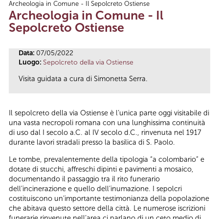
Archeologia in Comune - Il Sepolcreto Ostiense
Tu sei qui
Archeologia in Comune - Il
Sepolcreto Ostiense
Data:
07/05/2022
Luogo:
Sepolcreto della via Ostiense
Visita guidata a cura di Simonetta Serra.
Il sepolcreto della via Ostiense è l’unica parte oggi visitabile di
una vasta necropoli romana con una lunghissima continuità
di uso dal I secolo a.C. al IV secolo d.C., rinvenuta nel 1917
durante lavori stradali presso la basilica di S. Paolo.
Le tombe, prevalentemente della tipologia “a colombario” e
dotate di stucchi, affreschi dipinti e pavimenti a mosaico,
documentando il passaggio tra il rito funerario
dell’incinerazione e quello dell’inumazione. I sepolcri
costituiscono un’importante testimonianza della popolazione
che abitava questo settore della città. Le numerose iscrizioni
funerarie rinvenute nell’area ci parlano di un ceto medio di