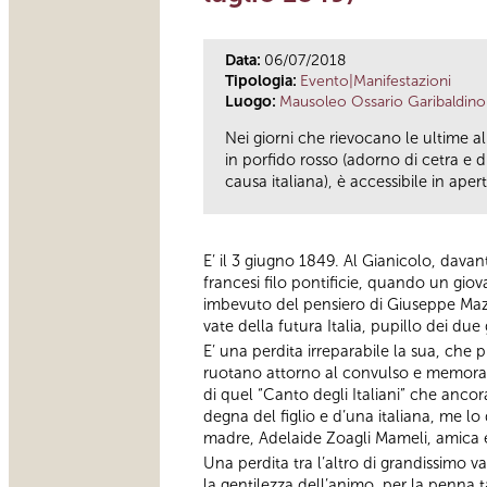
Data:
06/07/2018
Tipologia:
Evento|Manifestazioni
Luogo:
Mausoleo Ossario Garibaldino
Nei giorni che rievocano le ultime a
in porfido rosso (adorno di cetra e
causa italiana), è accessibile in aper
E’ il 3 giugno 1849. Al Gianicolo, davan
francesi filo pontificie, quando un gio
imbevuto del pensiero di Giuseppe Maz
vate della futura Italia, pupillo dei d
E’ una perdita irreparabile la sua, che p
ruotano attorno al convulso e memorabil
di quel “Canto degli Italiani” che ancor
degna del figlio e d’una italiana, me l
madre, Adelaide Zoagli Mameli, amica e
Una perdita tra l’altro di grandissimo 
la gentilezza dell’animo, per la penna t