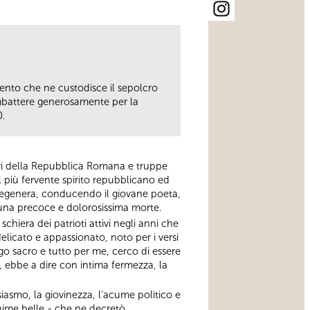
mento che ne custodisce il sepolcro
ombattere generosamente per la
0.
nsori della Repubblica Romana e truppe
 più fervente spirito repubblicano ed
degenera, conducendo il giovane poeta,
d una precoce e dolorosissima morte.
chiera dei patrioti attivi negli anni che
licato e appassionato, noto per i versi
ngo sacro e tutto per me, cerco di essere
, ebbe a dire con intima fermezza, la
iasmo, la giovinezza, l’acume politico e
anime belle - che ne decretò