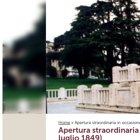
Home
» Apertura straordinaria in occasion
Apertura straordinari
Tu sei qui
luglio 1849)