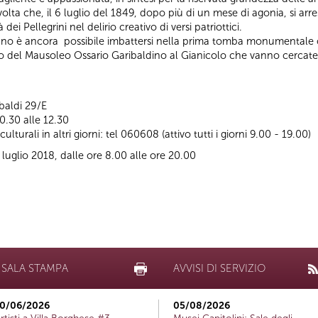
a volta che, il 6 luglio del 1849, dopo più di un mese di agonia, si ar
à dei Pellegrini nel delirio creativo di versi patriottici.
 Verano è ancora possibile imbattersi nella prima tomba monumentale 
co del Mausoleo Ossario Garibaldino al Gianicolo che vanno cercate 
baldi 29/E
10.30 alle 12.30
turali in altri giorni: tel 060608 (attivo tutti i giorni 9.00 - 19.00)
 luglio 2018, dalle ore 8.00 alle ore 20.00
SALA STAMPA
AVVISI DI SERVIZIO
0/06/2026
05/08/2026