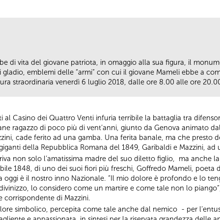
lbe di vita del giovane patriota, in omaggio alla sua figura, il monu
 di gladio, emblemi delle “armi” con cui il giovane Mameli ebbe a c
tura straordinaria venerdì 6 luglio 2018, dalle ore 8.00 alle ore 20.0
ti al Casino dei Quattro Venti infuria terribile la battaglia tra dife
vane ragazzo di poco più di vent’anni, giunto da Genova animato dal
zini, cade ferito ad una gamba. Una ferita banale, ma che presto 
ue giganti della Repubblica Romana del 1849, Garibaldi e Mazzini, a
riva non solo l’amatissima madre del suo diletto figlio, ma anche la s
e 1848, di uno dei suoi fiori più freschi, Goffredo Mameli, poeta de
a oggi è il nostro inno Nazionale. “Il mio dolore è profondo e lo te
o divinizzo, lo considero come un martire e come tale non lo piango”
 corrispondente di Mazzini.
valore simbolico, percepita come tale anche dal nemico - per l’entus
agliente e appassionata, in sintesi per la riservata grandezza delle 