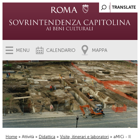
MENU
CALENDARIO
MAPPA
Home
»
Attività
»
Didattica
»
Visite, itinerari e laboratori
» aMICi - Il