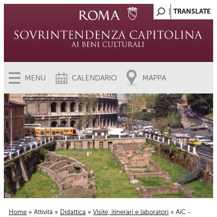
MENU
CALENDARIO
MAPPA
Home
»
Attività
»
Didattica
»
Visite, itinerari e laboratori
» AiC -