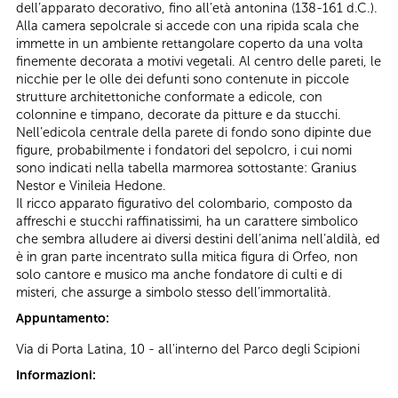
dell’apparato decorativo, fino all’età antonina (138-161 d.C.).
Alla camera sepolcrale si accede con una ripida scala che
immette in un ambiente rettangolare coperto da una volta
finemente decorata a motivi vegetali. Al centro delle pareti, le
nicchie per le olle dei defunti sono contenute in piccole
strutture architettoniche conformate a edicole, con
colonnine e timpano, decorate da pitture e da stucchi.
Nell’edicola centrale della parete di fondo sono dipinte due
figure, probabilmente i fondatori del sepolcro, i cui nomi
sono indicati nella tabella marmorea sottostante: Granius
Nestor e Vinileia Hedone.
Il ricco apparato figurativo del colombario, composto da
affreschi e stucchi raffinatissimi, ha un carattere simbolico
che sembra alludere ai diversi destini dell’anima nell’aldilà, ed
è in gran parte incentrato sulla mitica figura di Orfeo, non
solo cantore e musico ma anche fondatore di culti e di
misteri, che assurge a simbolo stesso dell’immortalità.
Appuntamento:
Via di Porta Latina, 10 - all'interno del Parco degli Scipioni
Informazioni: