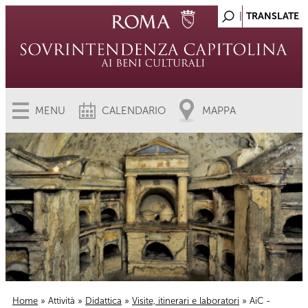
MENU
CALENDARIO
MAPPA
Home
»
Attività
»
Didattica
»
Visite, itinerari e laboratori
» AiC -